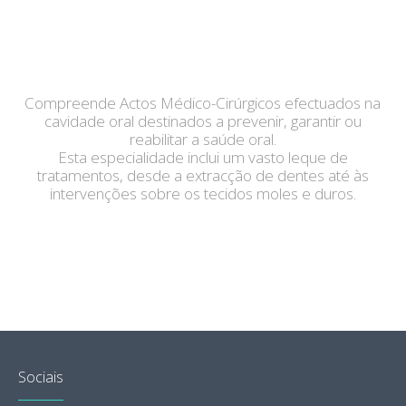
Compreende Actos Médico-Cirúrgicos efectuados na
cavidade oral destinados a prevenir, garantir ou
reabilitar a saúde oral.
Esta especialidade inclui um vasto leque de
tratamentos, desde a extracção de dentes até às
intervenções sobre os tecidos moles e duros.
Sociais