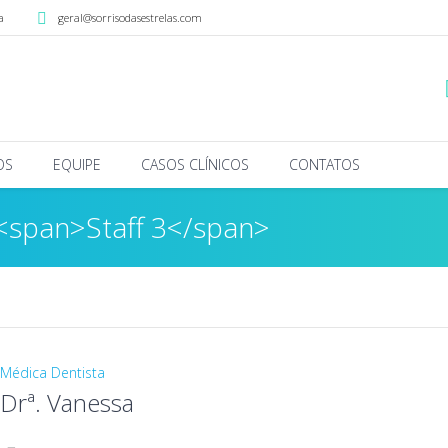
a
geral@sorrisodasestrelas.com
OS
EQUIPE
CASOS CLÍNICOS
CONTATOS
 <span>Staff 3</span>
Médica Dentista
Drª. Vanessa