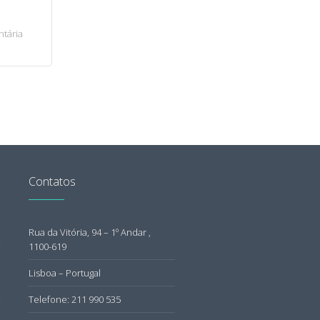
tária
Contatos
Rua da Vitória, 94 – 1º Andar ,
1100-619
Lisboa – Portugal
Telefone: 211 990 535