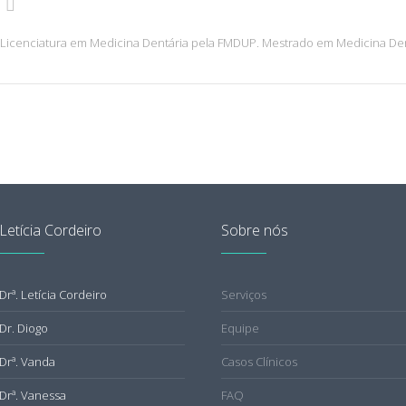
Licenciatura em Medicina Dentária pela FMDUP. Mestrado em Medicina Den
Letícia Cordeiro
Sobre nós
Drª. Letícia Cordeiro
Serviços
Dr. Diogo
Equipe
Drª. Vanda
Casos Clínicos
Drª. Vanessa
FAQ