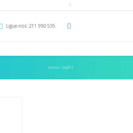
Ligue-nos: 211 990 535
Home
/
Staff 3