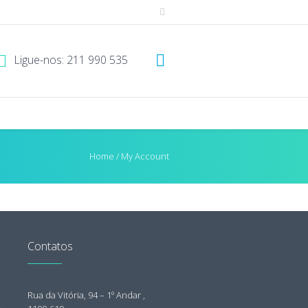
Ligue-nos: 211 990 535
Home
/
My Account
Contatos
Rua da Vitória, 94 – 1º Andar ,