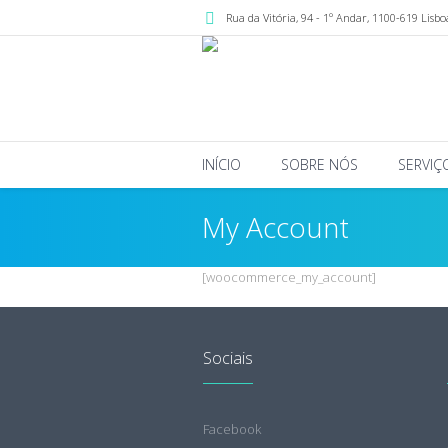
Rua da Vitória, 94 - 1º Andar
,
1100-619
Lisbo
INÍCIO
SOBRE NÓS
SERVIÇ
My Account
[woocommerce_my_account]
Sociais
Facebook