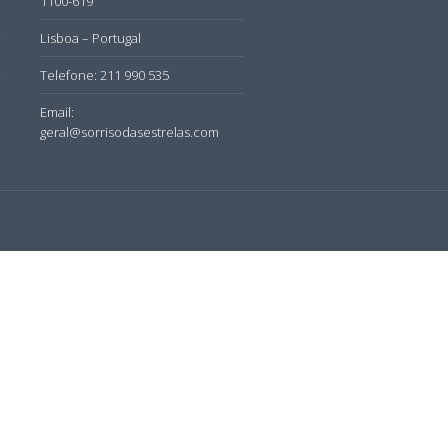
1100-619
Lisboa – Portugal
Telefone: 211 990 535
Email:
geral@sorrisodasestrelas.com