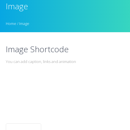
Image
Home
/
Image
Image Shortcode
You can add caption, links and animation